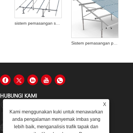
sistem pemasangan solar
Sistem pemasangan panel solar
HUBUNGI KAMI
X
Jalan Tongzhong, Daerah Tongan, Xiamen, China
Kami menggunakan kuki untuk menawarkan
+86-19979320050
anda pengalaman menyemak imbas yang
lebih baik, menganalisis trafik tapak dan
Sales08@xmhongyu.com.cn