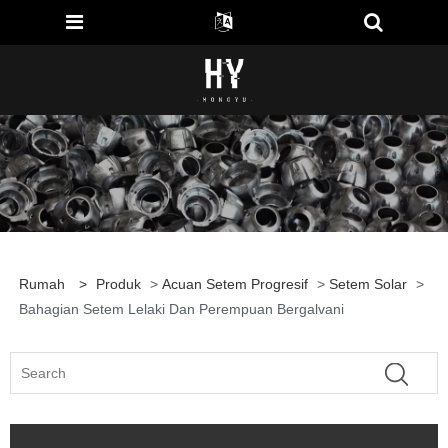
Rumah
>
Produk
>
Acuan Setem Progresif
>
Setem Solar
>
Bahagian Setem Lelaki Dan Perempuan Bergalvani