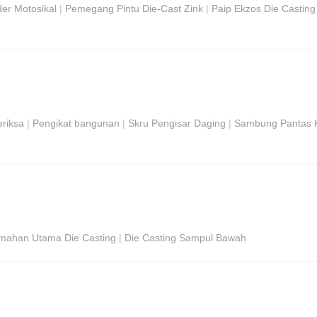
der Motosikal
|
Pemegang Pintu Die-Cast Zink
|
Paip Ekzos Die Casting
eriksa
|
Pengikat bangunan
|
Skru Pengisar Daging
|
Sambung Pantas K
mahan Utama Die Casting
|
Die Casting Sampul Bawah