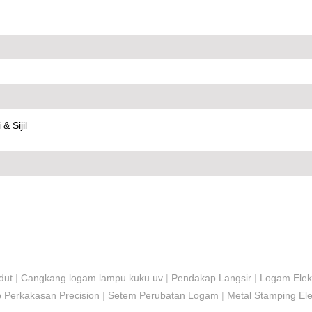
 & Sijil
dut
|
Cangkang logam lampu kuku uv
|
Pendakap Langsir
|
Logam Elek
p Perkakasan Precision
|
Setem Perubatan Logam
|
Metal Stamping Ele