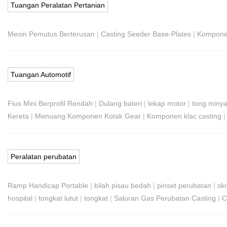
Tuangan Peralatan Pertanian
Mesin Pemutus Berterusan
|
Casting Seeder Base-Plates
|
Kompone
Tuangan Automotif
Fius Mini Berprofil Rendah
|
Dulang bateri
|
lekap motor
|
tong miny
Kereta
|
Menuang Komponen Kotak Gear
|
Komponen klac casting
Peralatan perubatan
Ramp Handicap Portable
|
bilah pisau bedah
|
pinset perubatan
|
skr
hospital
|
tongkat lutut
|
tongkat
|
Saluran Gas Perubatan Casting
|
C