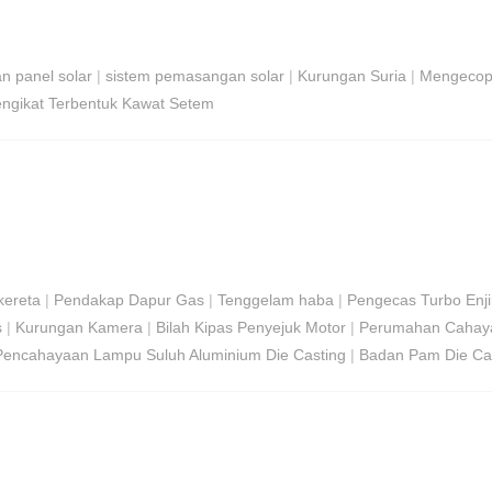
 panel solar
|
sistem pemasangan solar
|
Kurungan Suria
|
Mengecop 
ngikat Terbentuk Kawat Setem
kereta
|
Pendakap Dapur Gas
|
Tenggelam haba
|
Pengecas Turbo Enj
s
|
Kurungan Kamera
|
Bilah Kipas Penyejuk Motor
|
Perumahan Cahaya
Pencahayaan Lampu Suluh Aluminium Die Casting
|
Badan Pam Die Ca