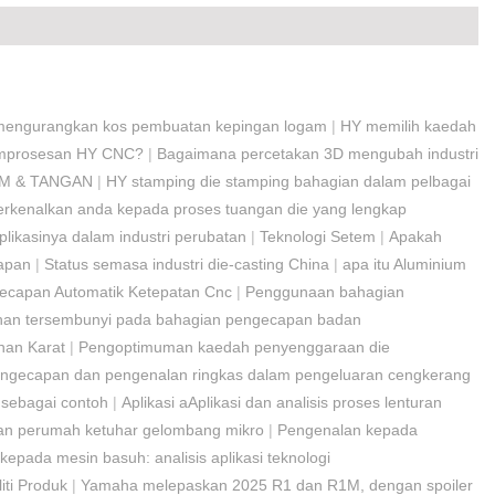
mengurangkan kos pembuatan kepingan logam
|
HY memilih kaedah
pemprosesan HY CNC?
|
Bagaimana percetakan 3D mengubah industri
M & TANGAN
|
HY stamping die stamping bahagian dalam pelbagai
kenalkan anda kepada proses tuangan die yang lengkap
ikasinya dalam industri perubatan
|
Teknologi Setem
|
Apakah
apan
|
Status semasa industri die-casting China
|
apa itu Aluminium
gecapan Automatik Ketepatan Cnc
|
Penggunaan bahagian
han tersembunyi pada bahagian pengecapan badan
han Karat
|
Pengoptimuman kaedah penyenggaraan die
ngecapan dan pengenalan ringkas dalam pengeluaran cengkerang
 sebagai contoh
|
Aplikasi aAplikasi dan analisis proses lenturan
dan perumah ketuhar gelombang mikro
|
Pengenalan kepada
kepada mesin basuh: analisis aplikasi teknologi
ti Produk
|
Yamaha melepaskan 2025 R1 dan R1M, dengan spoiler