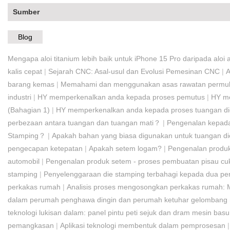
Sumber
Blog
Mengapa aloi titanium lebih baik untuk iPhone 15 Pro daripada alo
kalis cepat
|
Sejarah CNC: Asal-usul dan Evolusi Pemesinan CNC
|
A
barang kemas
|
Memahami dan menggunakan asas rawatan permu
industri
|
HY memperkenalkan anda kepada proses pemutus
|
HY me
(Bahagian 1)
|
HY memperkenalkan anda kepada proses tuangan die
perbezaan antara tuangan dan tuangan mati？
|
Pengenalan kepada
Stamping？
|
Apakah bahan yang biasa digunakan untuk tuangan d
pengecapan ketepatan
|
Apakah setem logam?
|
Pengenalan produk
automobil
|
Pengenalan produk setem - proses pembuatan pisau cu
stamping
|
Penyelenggaraan die stamping terbahagi kepada dua per
perkakas rumah
|
Analisis proses mengosongkan perkakas rumah: M
dalam perumah penghawa dingin dan perumah ketuhar gelombang m
teknologi lukisan dalam: panel pintu peti sejuk dan dram mesin bas
pemangkasan
|
Aplikasi teknologi membentuk dalam pemprosesan