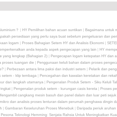
i aluminium？
|
HY Pemilihan bahan acuan suntikan
|
Bagaimana untuk 
pakah persediaan yang perlu saya buat sebelum pengeluaran dan 
kaan logam
|
Proses Bahagian Setem HY dan Analisis Ekonomi
|
SETE
mperkenalkan anda kepada aspek pengecapan yang lain
|
HY memper
 yang lengkap (Bahagian 2)
|
Pengecapan logam ketepatan HY dan apl
 proses tuangan die
|
Penggunaan keluli bahan dalam proses pengec
ie?
|
Perbezaan antara lima paksi dan industri setem
|
Pelarik dan pen
 setem - klip tembaga
|
Pencegahan dan kawalan keretakan dan reka
kur dan langkah utamanya
|
Pengenalan Produk Setem - Siku Keluli Ta
ingkat
|
Pengenalan produk setem - kurungan casis kereta
|
Proses pe
engambil cangkang mesin basuh dan panel dalam dan luar peti sejuk
ikro dan analisis proses lenturan dalam perumah penghawa dingin 
uh
|
Gambaran Keseluruhan Proses Menebuk
|
Daripada periuk aruhan 
|
Pesona Teknologi Hemming: Senjata Rahsia Untuk Meningkatkan Kuali