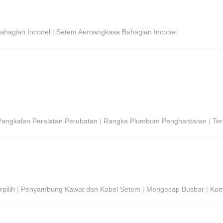
ahagian Inconel
|
Setem Aeroangkasa Bahagian Inconel
Pangkalan Peralatan Perubatan
|
Rangka Plumbum Penghantaran
|
Ter
pilih
|
Penyambung Kawat dan Kabel Setem
|
Mengecap Busbar
|
Kom