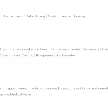
n Turbin Tuang
|
Takal Tuang
|
Casting Seeder Housing
ak
|
subframe
|
rangka plat bmw
|
Pembezaan Kereta
|
Rim kereta
|
Pal
|
Sistem Ekzos Casting
|
Komponen Enjin Pemutus
in hospital
|
kerusi mandi untuk orang kurang upaya
|
kerusi roda peru
asting Medical Valve