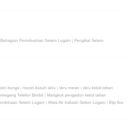
|
Bahagian Perindustrian Setem Logam
|
Pengikat Setem
usim bunga
|
mesin basuh skru
|
skru mesin
|
skru keluli tahan
emegang Telefon Bimbit
|
Mangkuk pengadun keluli tahan
 Pembinaan Setem Logam
|
Mata Air Industri Setem Logam
|
Klip fius