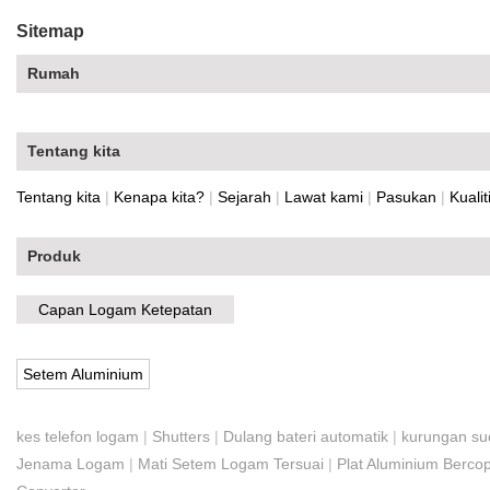
Sitemap
Rumah
Tentang kita
Tentang kita
|
Kenapa kita?
|
Sejarah
|
Lawat kami
|
Pasukan
|
Kualiti
Produk
Capan Logam Ketepatan
Setem Aluminium
kes telefon logam
|
Shutters
|
Dulang bateri automatik
|
kurungan su
Jenama Logam
|
Mati Setem Logam Tersuai
|
Plat Aluminium Berco