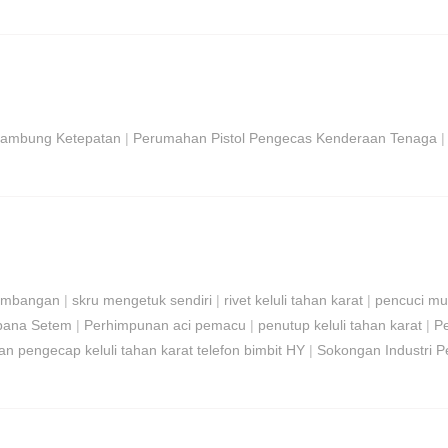
yambung Ketepatan
|
Perumahan Pistol Pengecas Kenderaan Tenaga
gembangan
|
skru mengetuk sendiri
|
rivet keluli tahan karat
|
pencuci m
pana Setem
|
Perhimpunan aci pemacu
|
penutup keluli tahan karat
|
P
n pengecap keluli tahan karat telefon bimbit HY
|
Sokongan Industri