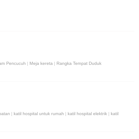
am Pencucuh
|
Meja kereta
|
Rangka Tempat Duduk
batan
|
katil hospital untuk rumah
|
katil hospital elektrik
|
katil