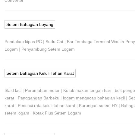
Converter
Setem Bahagian Loyang
Pendakap kipas PC
|
Sudu Cat
|
Bar Tembaga Terminal Wanita Pen
Logam
|
Penyambung Setem Logam
Setem Bahagian Keluli Tahan Karat
Slaid laci
|
Perumahan motor
|
Kotak makan tengah hari
|
bolt pen
karat
|
Panggangan Barbeku
|
logam mengecap bahagian kecil
|
Se
karat
|
Pencuci rata keluli tahan karat
|
Kurungan setem HY
|
Bahagia
setem logam
|
Kotak Fius Setem Logam