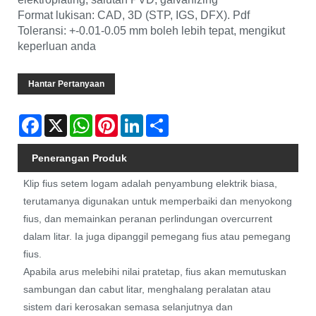
Format lukisan: CAD, 3D (STP, IGS, DFX). Pdf
Toleransi: +-0.01-0.05 mm boleh lebih tepat, mengikut
keperluan anda
Hantar Pertanyaan
Facebook
X
WhatsApp
Pinterest
LinkedIn
Share
Penerangan Produk
Klip fius setem logam adalah penyambung elektrik biasa,
terutamanya digunakan untuk memperbaiki dan menyokong
fius, dan memainkan peranan perlindungan overcurrent
dalam litar. Ia juga dipanggil pemegang fius atau pemegang
fius.
Apabila arus melebihi nilai pratetap, fius akan memutuskan
sambungan dan cabut litar, menghalang peralatan atau
sistem dari kerosakan semasa selanjutnya dan