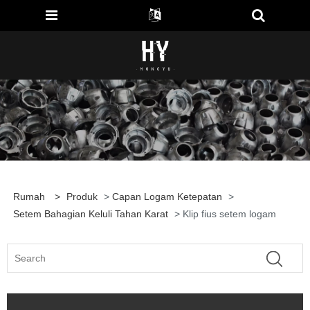
Rumah
>
Produk
>
Capan Logam Ketepatan
>
Setem Bahagian Keluli Tahan Karat
> Klip fius setem logam