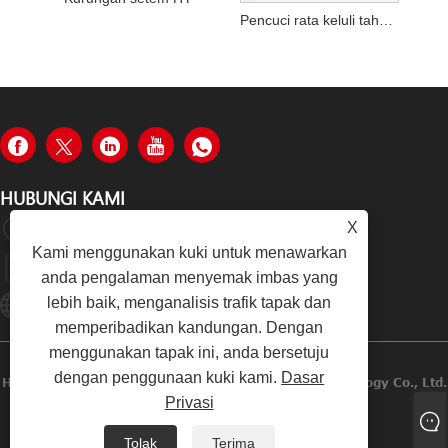
Pencuci rata keluli tahan karat
HUBUNGI KAMI
X
Jalan Tongzhong, Daerah Tongan, Xiamen, China
Kami menggunakan kuki untuk menawarkan
+86-19979320050
anda pengalaman menyemak imbas yang
lebih baik, menganalisis trafik tapak dan
Sales08@xmhongyu.com.cn
memperibadikan kandungan. Dengan
menggunakan tapak ini, anda bersetuju
dengan penggunaan kuki kami.
Dasar
Hak Cipta © 2023 Xiamen Hongyu Intelligent Technology Co., Ltd.
Privasi
Hak Cipta Terpelihara
Tolak
Terima