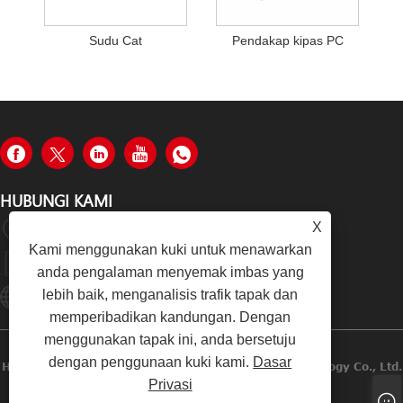
Sudu Cat
Pendakap kipas PC
HUBUNGI KAMI
X
Jalan Tongzhong, Daerah Tongan, Xiamen, China
Kami menggunakan kuki untuk menawarkan
+86-19979320050
anda pengalaman menyemak imbas yang
lebih baik, menganalisis trafik tapak dan
Sales08@xmhongyu.com.cn
memperibadikan kandungan. Dengan
menggunakan tapak ini, anda bersetuju
dengan penggunaan kuki kami.
Dasar
Hak Cipta © 2023 Xiamen Hongyu Intelligent Technology Co., Ltd.
Privasi
Hak Cipta Terpelihara