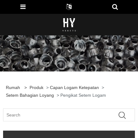
Rumah
>
Produk
>
Capan Logam Ketepatan
>
Setem Bahagian Loyang
> Pengikat Setem Logam