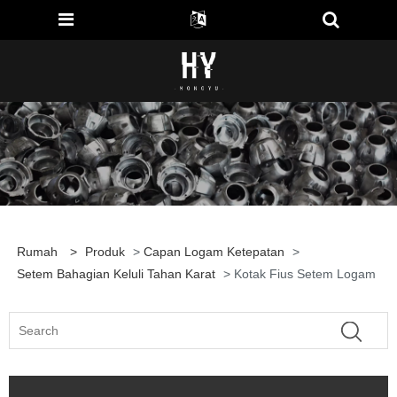
Rumah
>
Produk
>
Capan Logam Ketepatan
>
Setem Bahagian Keluli Tahan Karat
> Kotak Fius Setem Logam