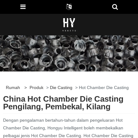
Rumah
>
Produk
>
Die Casting
> Hot Chamber Die Casting
China Hot Chamber Die Casting
Pengilang, Pembekal, Kilang
Dengan pengalaman bertahun-tahun dalam pengeluaran Hot
Chamber Die Casting, Hongyu Intelligent boleh membekalkan
pelbagai jenis Hot Chamber Die Casting. Hot Chamber Die Casting