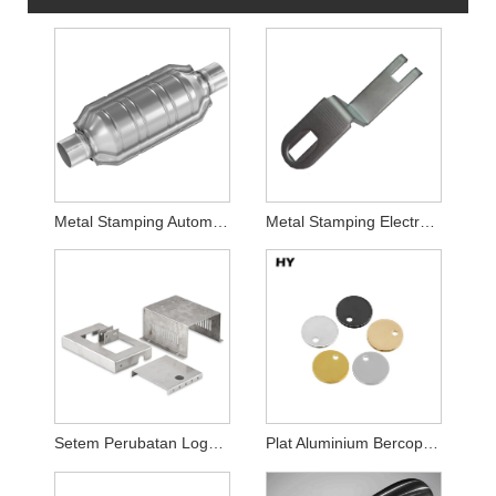
Metal Stamping Automotive Catalytic Converter
Metal Stamping Electronic Wire Assemblies
Setem Perubatan Logam
Plat Aluminium Bercop Perkakasan Precision