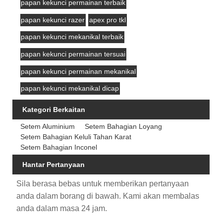
papan kekunci permainan terbaik
papan kekunci razer
apex pro tkl
papan kekunci mekanikal terbaik
papan kekunci permainan tersuai
papan kekunci permainan mekanikal
papan kekunci mekanikal dicap
Kategori Berkaitan
Setem Aluminium
Setem Bahagian Loyang
Setem Bahagian Keluli Tahan Karat
Setem Bahagian Inconel
Hantar Pertanyaan
Sila berasa bebas untuk memberikan pertanyaan
anda dalam borang di bawah. Kami akan membalas
anda dalam masa 24 jam.