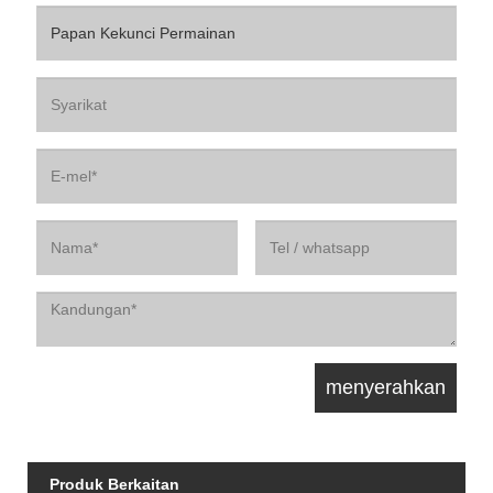
Produk Berkaitan