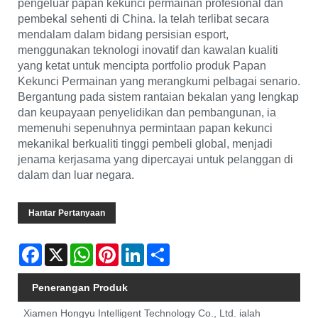
pengeluar papan kekunci permainan profesional dan
pembekal sehenti di China. Ia telah terlibat secara
mendalam dalam bidang persisian esport,
menggunakan teknologi inovatif dan kawalan kualiti
yang ketat untuk mencipta portfolio produk Papan
Kekunci Permainan yang merangkumi pelbagai senario.
Bergantung pada sistem rantaian bekalan yang lengkap
dan keupayaan penyelidikan dan pembangunan, ia
memenuhi sepenuhnya permintaan papan kekunci
mekanikal berkualiti tinggi pembeli global, menjadi
jenama kerjasama yang dipercayai untuk pelanggan di
dalam dan luar negara.
Hantar Pertanyaan
Facebook
X
WhatsApp
Pinterest
LinkedIn
Share
Penerangan Produk
Xiamen Hongyu Intelligent Technology Co., Ltd. ialah