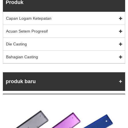
Produk
Capan Logam Ketepatan
Acuan Setem Progresif
Die Casting
Bahagian Casting
produk baru