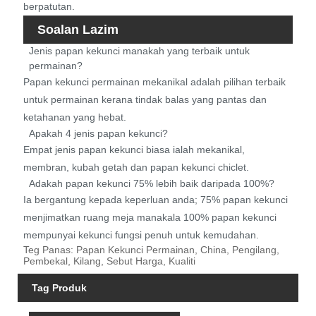
berpatutan.
Soalan Lazim
Jenis papan kekunci manakah yang terbaik untuk
permainan?
Papan kekunci permainan mekanikal adalah pilihan terbaik
untuk permainan kerana tindak balas yang pantas dan
ketahanan yang hebat.
Apakah 4 jenis papan kekunci?
Empat jenis papan kekunci biasa ialah mekanikal,
membran, kubah getah dan papan kekunci chiclet.
Adakah papan kekunci 75% lebih baik daripada 100%?
Ia bergantung kepada keperluan anda; 75% papan kekunci
menjimatkan ruang meja manakala 100% papan kekunci
mempunyai kekunci fungsi penuh untuk kemudahan.
Teg Panas: Papan Kekunci Permainan, China, Pengilang,
Pembekal, Kilang, Sebut Harga, Kualiti
Tag Produk