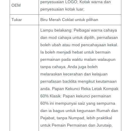
penyesuaian LOGO; Kotak warna dan
OEM
penyesuaian kotak luar;
Tukar
Biru Merah Coklat untuk pilihan
Lampu belakang: Pelbagai warna cahaya
dan mod cahaya untuk dipilih, pernafasan
boleh ubah atau mod pencahayaan kekal.
Ia boleh menjadi hebat untuk bermain
permainan pada waktu malam walaupun
tanpa cahaya. Anda juga boleh
melaraskan kecerahan dan kelajuan
pernafasan backlita mengikut keutamaan
anda. Papan Kekunci Reka Letak Kompak
60% Klasik: Papan kekunci permainan
60% ini mempunyai saiz yang sempurna
dan ia bagus untuk kegunaan Rumah dan
Pejabat, tanpa Numpad, lebih praktikal
untuk Pemain Permainan dan Jurutaip,