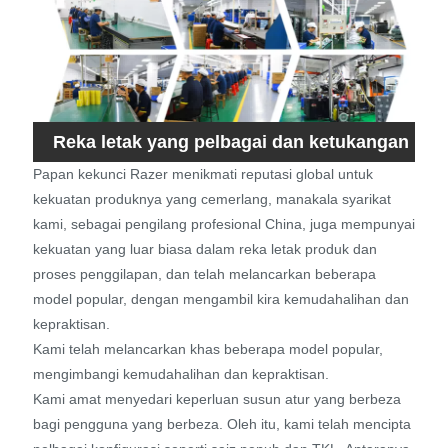
Reka letak yang pelbagai dan ketukangan
Papan kekunci Razer menikmati reputasi global untuk
yang indah, sesuai untuk semua senario
kekuatan produknya yang cemerlang, manakala syarikat
kami, sebagai pengilang profesional China, juga mempunyai
kekuatan yang luar biasa dalam reka letak produk dan
proses penggilapan, dan telah melancarkan beberapa
model popular, dengan mengambil kira kemudahalihan dan
kepraktisan.
Kami telah melancarkan khas beberapa model popular,
mengimbangi kemudahalihan dan kepraktisan.
Kami amat menyedari keperluan susun atur yang berbeza
bagi pengguna yang berbeza. Oleh itu, kami telah mencipta