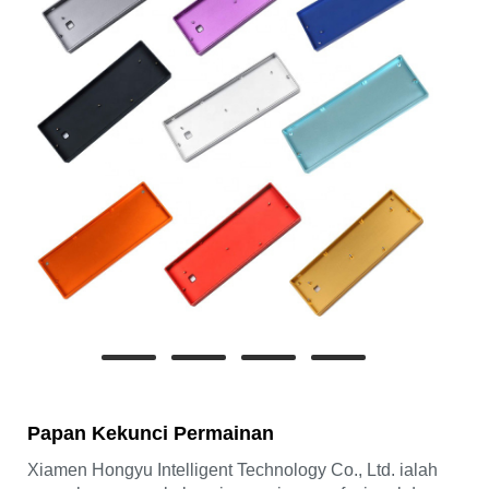
Papan Kekunci Permainan
Xiamen Hongyu Intelligent Technology Co., Ltd. ialah