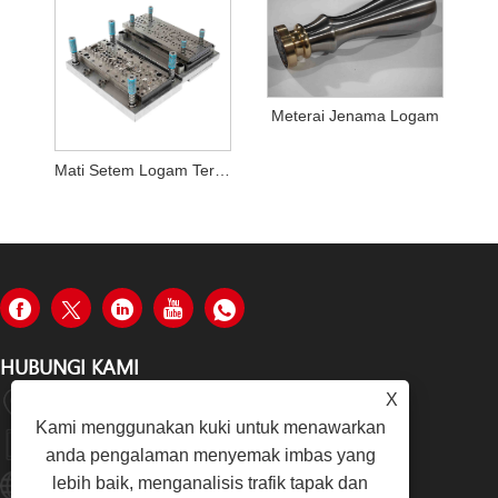
Meterai Jenama Logam
Mati Setem Logam Tersuai
HUBUNGI KAMI
X
Jalan Tongzhong, Daerah Tongan, Xiamen, China
Kami menggunakan kuki untuk menawarkan
+86-19979320050
anda pengalaman menyemak imbas yang
lebih baik, menganalisis trafik tapak dan
Sales08@xmhongyu.com.cn